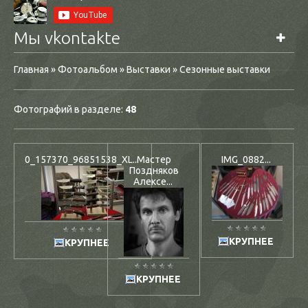
Мы vkontakte
Главная
»
Фотоальбом
»
Выставки
» Сезонные выставки
Фотографий в разделе
:
48
0_157370_96851538_XL...
Мастер
IMG_0882...
Поздняков
Алексе...
КРУПНЕЕ
КРУПНЕЕ
КРУПНЕЕ