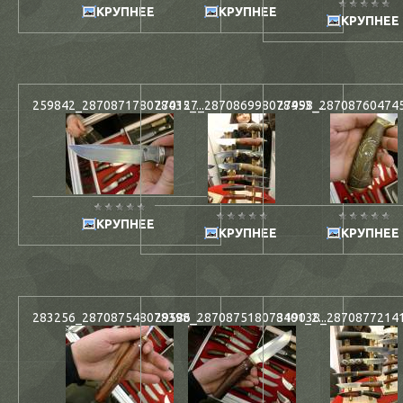
КРУПНЕЕ
КРУПНЕЕ
КРУПНЕЕ
259842_287087178078435_...
270127_287086998078453_...
27998_2870876047450
КРУПНЕЕ
КРУПНЕЕ
КРУПНЕЕ
283256_287087548078398_...
29586_287087518078401_2...
319038_287087721411