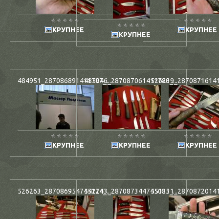
КРУПНЕЕ
КРУПНЕЕ
КРУПНЕЕ
484951_287086891411797_...
485046_287087061411780_...
526239_287087161411
КРУПНЕЕ
КРУПНЕЕ
КРУПНЕЕ
526263_287086954745124_...
542743_287087344745085_...
551331_287087201411