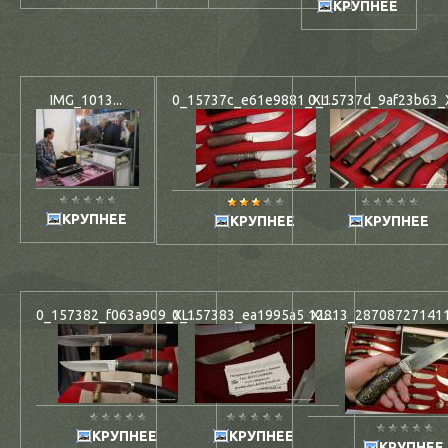
КРУПНЕЕ
IMG_1013...
0_15737c_e61e9881_XL...
0_15737d_9af23b63_X
КРУПНЕЕ
КРУПНЕЕ
КРУПНЕЕ
0_157382_f063a909_XL...
0_157383_ea1995a5_XL...
12813_2870872714117
КРУПНЕЕ
КРУПНЕЕ
КРУПНЕЕ