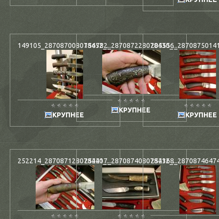
149105_287087008078452_...
156782_287087228078430_...
205556_287087501411
КРУПНЕЕ
КРУПНЕЕ
КРУПНЕЕ
252214_287087128078440_...
252217_287087408078412_...
252368_287087464745