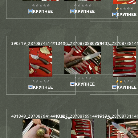
КРУПНЕЕ
КРУПНЕЕ
КРУПНЕЕ
390319_287087451411741_...
423130_287087088078444_...
479772_287087381411
КРУПНЕЕ
КРУПНЕЕ
КРУПНЕЕ
481849_287087641411722_...
483407_287087691411717_...
484534_287087311411