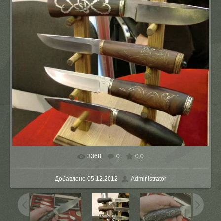
3368
0
0.0
В реальном размере
720x960
/ 80.5Kb
Добавлено
05.12.2012
Administrator