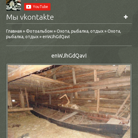
Мы vkontakte
Главная
»
Фотоальбом
»
Охота, рыбалка, отдых
»
Охота,
рыбалка, отдых
» enWJhGdQavI
enWJhGdQavI