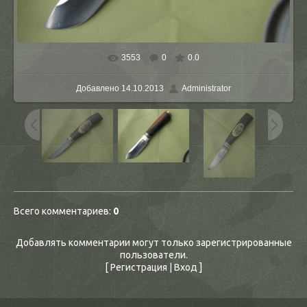
3553
0
0.0
В реальном размере
2592x1944
/ 2306.9Kb
Добавлено
14.10.2013
Administrator
Всего комментариев
:
0
Добавлять комментарии могут только зарегистрированные
пользователи.
[
Регистрация
|
Вход
]