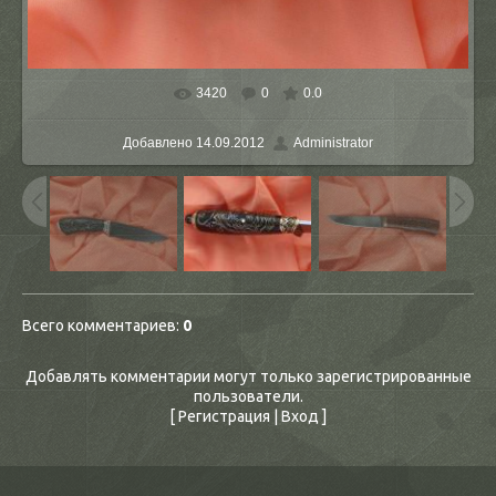
3420
0
0.0
В реальном размере
1256x942
/ 124.8Kb
Добавлено
14.09.2012
Administrator
Всего комментариев
:
0
Добавлять комментарии могут только зарегистрированные
пользователи.
[
Регистрация
|
Вход
]