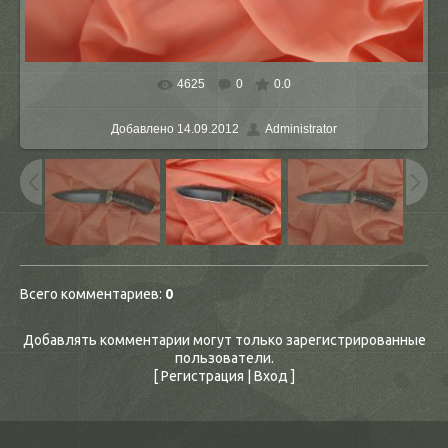
4625
0
0.0
В реальном размере
1600x1200
/ 138.8Kb
Добавлено
14.09.2012
Administrator
Всего комментариев
:
0
Добавлять комментарии могут только зарегистрированные
пользователи.
[
Регистрация
|
Вход
]